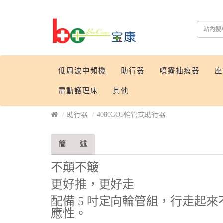
低周波中頻機
助行器
噴霧抽痰器
座
電動護理床
其他
助行器
4080GO5輪管式助行器
簡 述
不顛不簸
更好推，更好走
配備 5 吋定向輪管組，行走起
應性。