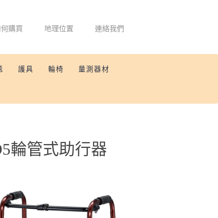
如何購買
地理位置
連絡我們
毯
護具
輪椅
量測器材
GO5輪管式助行器