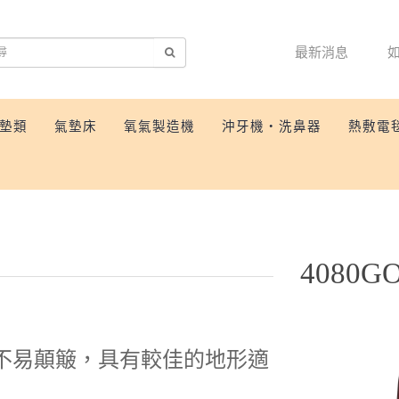
最新消息
墊類
氣墊床
氧氣製造機
沖牙機‧洗鼻器
熱敷電
4080
來不易顛簸，具有較佳的地形適