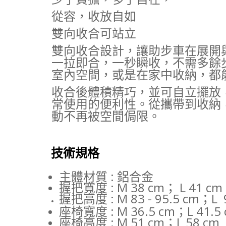
從容，收放自如
雙向收合可站立
雙向收合設計，讓助步車在展開
一拉即合，一秒瞬收，不需多餘
室內空間，或是在家中收納，都
收合後體積精巧，並可自立擺放
常使用的便利性。從攜帶到收納
動不再被空間侷限。
技術規格
主體材質 : 鋁合金
握把寬度 : M 38 cm； L 41 cm
握把高度 : M 83 - 95.5 cm；L
座椅寬度 : M 36.5 cm；L 41.5
座椅高度 : M 51 cm；L 58 cm