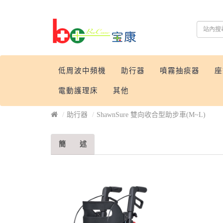
低周波中頻機
助行器
噴霧抽痰器
座
電動護理床
其他
助行器
ShawnSure 雙向收合型助步車(M~L)
簡 述