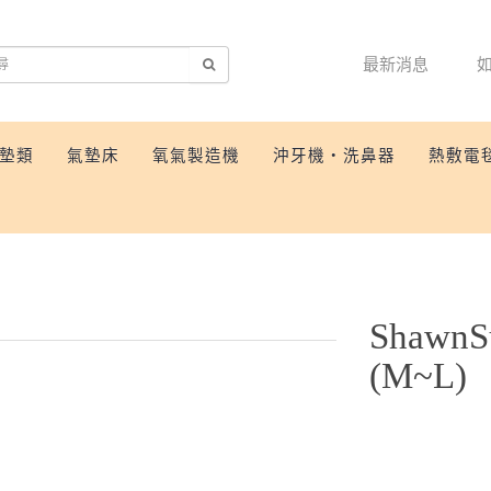
最新消息
墊類
氣墊床
氧氣製造機
沖牙機‧洗鼻器
熱敷電
Shaw
(M~L)