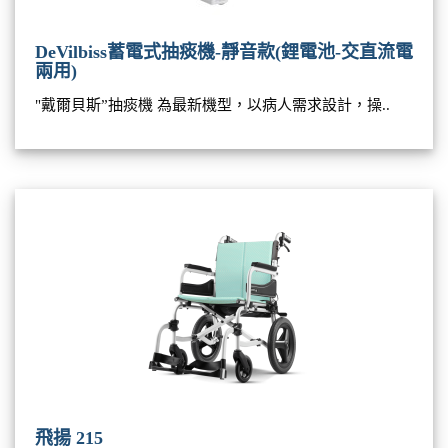
DeVilbiss蓄電式抽痰機-靜音款(鋰電池-交直流電
兩用)
"戴爾貝斯”抽痰機 為最新機型，以病人需求設計，操..
飛揚 215