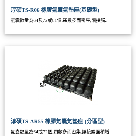
淳碩TS-R06 橡膠氣囊氣墊座(基礎型)
氣囊數量為64及72或81個,顆數多而密集,讓接觸..
淳碩TS-AR55 橡膠氣囊氣墊座 (分區型)
氣囊數量為64或72個,顆數多而密集,讓接觸面積增..